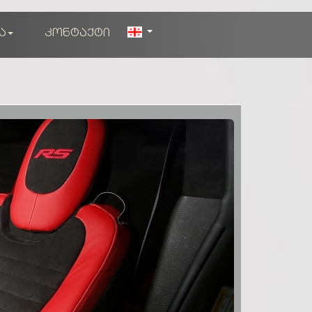
ა
კონტაქტი